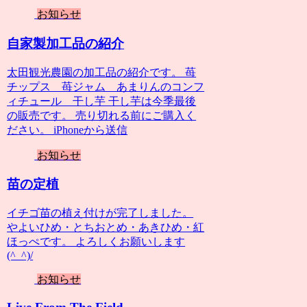
お知らせ
自家製加工品の紹介
太田観光農園の加工品の紹介です。 苺
チップス 苺ジャム あまりんのコンフ
ィチュール 干し芋 干し芋は今季最後
の販売です。 売り切れる前にご購入く
ださい。 iPhoneから送信
お知らせ
苗の定植
イチゴ苗の植え付けが完了しました。
やよいひめ・とちおとめ・あきひめ・紅
ほっぺです。 よろしくお願いします
(^_^)/
お知らせ