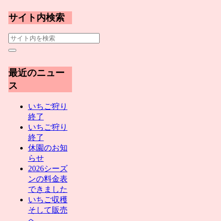
サイト内検索
最近のニュー
ス
いちご狩り
終了
いちご狩り
終了
休園のお知
らせ
2026シーズ
ンの料金表
できました
いちご収穫
そして販売
へ