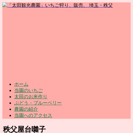
ホーム
当園のいちご
太田のお米作り
ぶどう・ブルーベリー
農園の紹介
当園へのアクセス
秩父屋台囃子