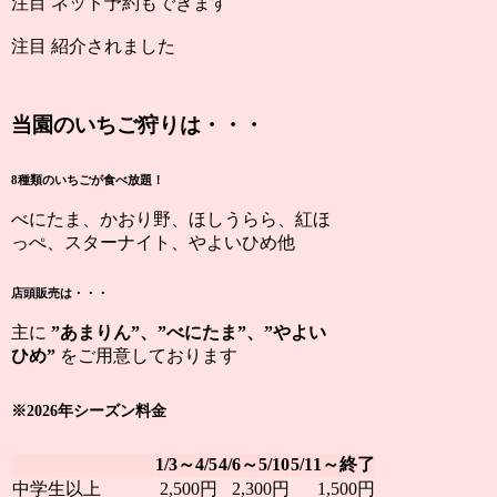
注目
ネット予約もできます
注目
紹介されました
当園のいちご狩りは・・・
8種類のいちごが食べ放題！
べにたま、かおり野、ほしうらら、紅ほ
っぺ、スターナイト、やよいひめ他
店頭販売は・・・
主に
”あまりん”、”べにたま”、”やよい
ひめ”
をご用意しております
※2026年シーズン料金
1/3～4/5
4/6～5/10
5/11～終了
中学生以上
2,500円
2,300円
1,500円