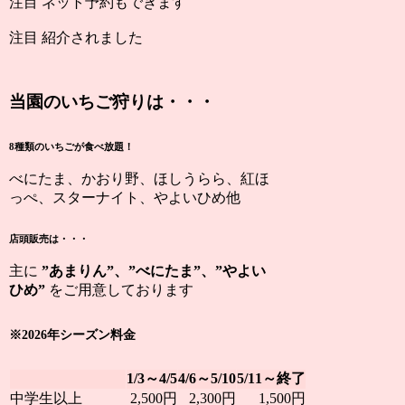
注目
ネット予約もできます
注目
紹介されました
当園のいちご狩りは・・・
8種類のいちごが食べ放題！
べにたま、かおり野、ほしうらら、紅ほ
っぺ、スターナイト、やよいひめ他
店頭販売は・・・
主に
”あまりん”、”べにたま”、”やよい
ひめ”
をご用意しております
※2026年シーズン料金
1/3～4/5
4/6～5/10
5/11～終了
中学生以上
2,500円
2,300円
1,500円