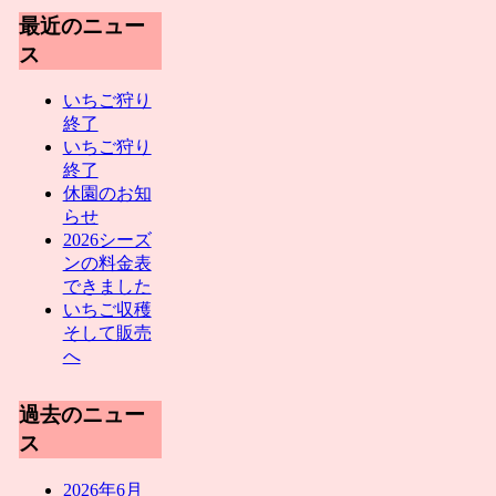
最近のニュー
ス
いちご狩り
終了
いちご狩り
終了
休園のお知
らせ
2026シーズ
ンの料金表
できました
いちご収穫
そして販売
へ
過去のニュー
ス
2026年6月