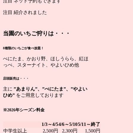
注目
ネット予約もできます
注目
紹介されました
当園のいちご狩りは・・・
8種類のいちごが食べ放題！
べにたま、かおり野、ほしうらら、紅ほ
っぺ、スターナイト、やよいひめ他
店頭販売は・・・
主に
”あまりん”、”べにたま”、”やよい
ひめ”
をご用意しております
※2026年シーズン料金
1/3～4/5
4/6～5/10
5/11～終了
中学生以上
2,500円
2,300円
1,500円