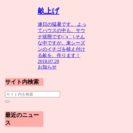
畝上げ
連日の猛暑です。 よっ
てハウスの中も、サウ
ナ状態です(;´д｀) そん
な中ですが、来シーズ
ンのイチゴを植え付け
る畝を、作ります！
2018.07.29
お知らせ
サイト内検索
最近のニュー
ス