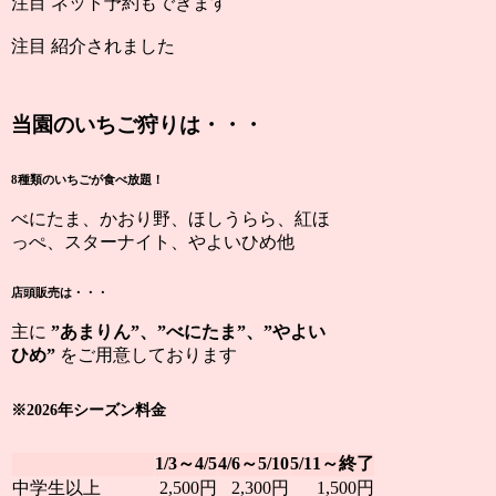
注目
ネット予約もできます
注目
紹介されました
当園のいちご狩りは・・・
8種類のいちごが食べ放題！
べにたま、かおり野、ほしうらら、紅ほ
っぺ、スターナイト、やよいひめ他
店頭販売は・・・
主に
”あまりん”、”べにたま”、”やよい
ひめ”
をご用意しております
※2026年シーズン料金
1/3～4/5
4/6～5/10
5/11～終了
中学生以上
2,500円
2,300円
1,500円