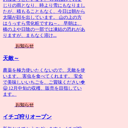
じりの雨となり、時より雪にもなりまし
たが、積もることもなく、今日は朝から
太陽が顔を出しています。 山の上の方
はうっすら雪化粧ですね～。 早朝は、
橋の上や日陰の一部では凍結の恐れがあ
りますが、まもなく溶け...
お知らせ
天敵～
農薬を極力使いたくないので、天敵を使
います。 害虫を食べてくれます。 安全
で美味しいいちごを、ご賞味ください🍓
😄 12月中旬の収穫、販売を目指してい
ます。
お知らせ
イチゴ狩りオープン