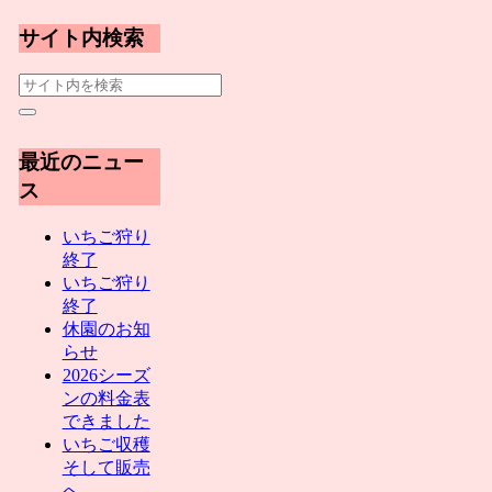
サイト内検索
最近のニュー
ス
いちご狩り
終了
いちご狩り
終了
休園のお知
らせ
2026シーズ
ンの料金表
できました
いちご収穫
そして販売
へ