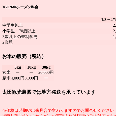
※2026年シーズン料金
1/3～4/5
中学生以上
2
小学生・70歳以上
2
3歳以上の未就学児
1
2歳児
お米の販売（税込）
5kg
10kg
30kg
玄米
ー
ー
20,000円
精米
4,000円
8,000円
ー
太田観光農園では地方発送を承っています
※価格は時期や出来具合で変わりますのでお問合せください
※申し訳ございませんが、お電話または店頭のみの対応とさ