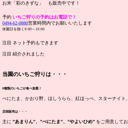
お米「彩のきずな」 も販売中です！
予約
い
ちご狩りの予約はお電話で！
0494-62-0880
営業時間内でお願いいたします
休園日を除く9:00～16:00
注目
ネット予約もできます
注目
紹介されました
当園のいちご狩りは・・・
8種類のいちごが食べ放題！
べにたま、かおり野、ほしうらら、紅ほっぺ、スターナイト
店頭販売は・・・
主に
”あまりん”、”べにたま”、”やよいひめ”
をご用意してお