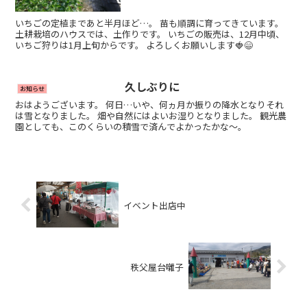
いちごの定植まであと半月ほど…。 苗も順調に育ってきています。
土耕栽培のハウスでは、土作りです。 いちごの販売は、12月中頃、
いちご狩りは1月上旬からです。 よろしくお願いします🍓😄
久しぶりに
お知らせ
おはようございます。 何日…いや、何ヵ月か振りの降水となりそれ
は雪となりました。 畑や自然にはよいお湿りとなりました。 観光農
園としても、このくらいの積雪で済んでよかったかな～。
イベント出店中
秩父屋台囃子