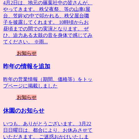
4月2日は、地元の篠葉社中の皆さんが、
やってきます。 秩父夜祭、等の山車(屋
台、笠鉾)の中で叩かれる、秩父屋台囃
子を披露してくれます。 10時頃からお
昼頃までの間での実演となります。 ぜ
ひ、迫力ある太鼓の音を身体で感じてみ
てください。 ※雨...
お知らせ
昨年の情報を追加
昨年の営業情報（期間、価格等）をトッ
プページに掲載しました
お知らせ
休園のお知らせ
いつも、ありがとうございます。 3月22
日日曜日は、都合により、お休みさせて
いただきます。 ご迷惑おかけいたしま