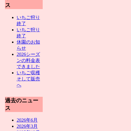
ス
いちご狩り
終了
いちご狩り
終了
休園のお知
らせ
2026シーズ
ンの料金表
できました
いちご収穫
そして販売
へ
過去のニュー
ス
2026年6月
2026年3月