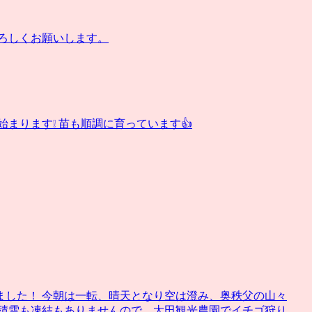
ろしくお願いします。
まります❕ 苗も順調に育っています👍
ました！ 今朝は一転、晴天となり空は澄み、奥秩父の山々
は積雪も凍結もありませんので、太田観光農園でイチゴ狩り