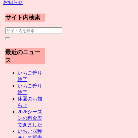
お知らせ
サイト内検索
最近のニュー
ス
いちご狩り
終了
いちご狩り
終了
休園のお知
らせ
2026シーズ
ンの料金表
できました
いちご収穫
そして販売