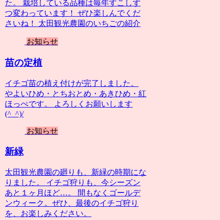
た。 栽培している品種は毎年すこしず
つ変わっています！ ぜひ楽しんでくだ
さいね！ 太田観光農園のいちごの紹介
お知らせ
苗の定植
イチゴ苗の植え付けが完了しました。
やよいひめ・とちおとめ・あきひめ・紅
ほっぺです。 よろしくお願いします
(^_^)/
お知らせ
新緑
太田観光農園の廻りも、新緑の時期にな
りました。 イチゴ狩りも、今シーズン
あと１ヶ月ほど…。 間もなくゴールデ
ンウィーク。ぜひ、最後のイチゴ狩り
を、お楽しみください。