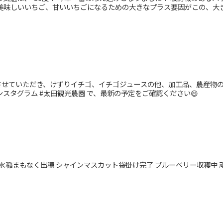
美味しいいちご、甘いいちごになるための大きなプラス要因がこの、大き.
店させていただき、けずりイチゴ、イチゴジュースの他、加工品、農産物の
ンスタグラム #太田観光農園 で、最新の予定をご確認ください😄
 水稲まもなく出穂 シャインマスカット袋掛け完了 ブルーベリー収穫中 