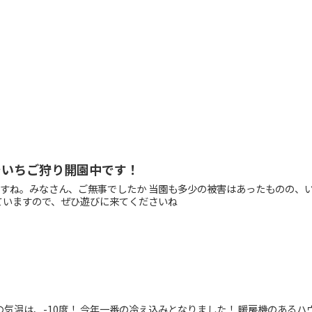
でいちご狩り開園中です！
ですね。みなさん、ご無事でしたか 当園も多少の被害はあったものの、
ていますので、ぜひ遊びに来てくださいね
の気温は、-10度！ 今年一番の冷え込みとなりました！ 暖房機のある