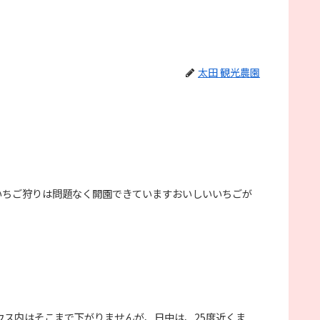
太田 観光農園
いちご狩りは問題なく開園できていますおいしいいちごが
ハウス内はそこまで下がりませんが、日中は、25度近くま