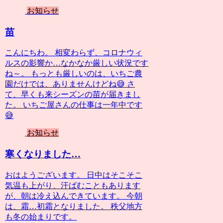
お知らせ
苗
こんにちわ。 相変わらず、コロナウィ
ルスの影響か…なかなか厳しい状況です
ね～。 もっとも厳しいのは、いちご農
園だけでは、ありませんけどね😅 さ
て、早くも来シーズンの苗が届きまし
た。 いちご屋さんの仕事は一年中です
😅
お知らせ
寒くなりました…
おはようございます。 日中はそこそこ
気温も上がり、汗ばむこともあります
が、朝は冷え込んできています。 今朝
は、霜…初霜となりました。 秩父地方
も冬の始まりです。