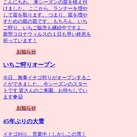
こんにちわ。 来シーズンの苗を植え付
けました。 ここから、ランナーを増や
して苗を取ります。 つまり、苗を増や
すための親の苗です。 もちろん、いち
ご狩り、いちご販売も継続中ですよ。
新型コロナウィルスの１日も早い終息を
祈っています！
お知らせ
いちご狩りオープン
今日、無事イチゴ狩りがオープンするこ
とができました。 今シーズンのスター
トです 皆さんのご来園、お待ちしてい
ます🍓😄
お知らせ
45年ぶりの大雪
イチゴ刈り、営業中！しかしこの雪！