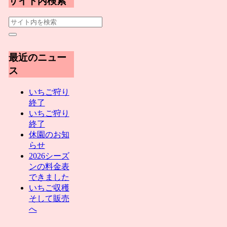
サイト内検索
最近のニュー
ス
いちご狩り
終了
いちご狩り
終了
休園のお知
らせ
2026シーズ
ンの料金表
できました
いちご収穫
そして販売
へ