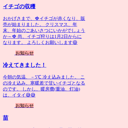
イチゴの収穫
おかげさまで、🍓イチゴが赤くなり、販
売が始まりました。 クリスマス、年
末、年始のごあいさつにいかがでしょう
か～🍓 尚、イチゴ狩りは1月2日からに
なります。 よろしくお願いします😄
お知らせ
冷えてきました！
今朝の気温、－5℃ 冷え込みました。 こ
の冷え込み、寒暖差で甘いイチゴとなる
のです。 しかし、暖房費(重油、灯油)
は、イタイ😅😅
お知らせ
苗