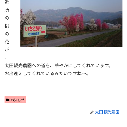
近
所
の
桃
の
花
が
、
太田観光農園への道を、華やかにしてくれています。
お出迎えしてくれているみたいですね～。
お知らせ
太田 観光農園