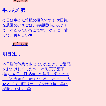
お知らせ
牛ふん堆肥
今日は牛ふん堆肥の投入です！ 太田観
光農園のいちごは、有機肥料たっぷり
で、そだったいちごです。 ゆえに、甘
くて、美味しい🍓
お知らせ
明日は…
本日臨時休業とさせていただき、ご迷惑
をおかけしましたm(__)m 駄菓子菓子
(笑)、今日１日温存した結果、多くのイ
チゴか大きく、赤くなったことでしょう
🍓🎵 イチゴ狩りオープンは９時、早い
者勝ちですよ⤴️😅