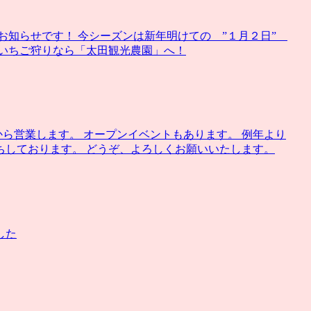
お知らせです！ 今シーズンは新年明けての ”１月２日”
でいちご狩りなら「太田観光農園」へ！
から営業します。 オープンイベントもあります。 例年より
ちしております。 どうぞ、よろしくお願いいたします。
した