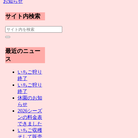
お知らせ
サイト内検索
最近のニュー
ス
いちご狩り
終了
いちご狩り
終了
休園のお知
らせ
2026シーズ
ンの料金表
できました
いちご収穫
そして販売