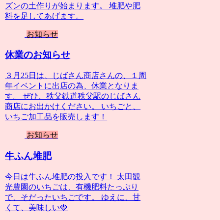
ズンの土作りが始まります。 堆肥や肥
料を足してあげます。
お知らせ
休業のお知らせ
３月25日は、じばさん商店さんの、１周
年イベントに出店の為、休業となりま
す。 ぜひ、秩父鉄道秩父駅のじばさん
商店にお出かけください。 いちごと、
いちご加工品を販売します！
お知らせ
牛ふん堆肥
今日は牛ふん堆肥の投入です！ 太田観
光農園のいちごは、有機肥料たっぷり
で、そだったいちごです。 ゆえに、甘
くて、美味しい🍓