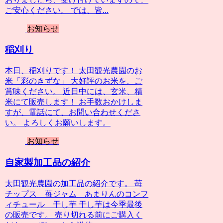
ご安心ください。 では、皆...
お知らせ
稲刈り
本日、稲刈りです！ 太田観光農園のお
米「彩のきずな」 大好評のお米を、ご
賞味ください。 近日中には、玄米、精
米にて販売します！ お手数おかけしま
すが、電話にて、お問い合わせくださ
い。 よろしくお願いします。
お知らせ
自家製加工品の紹介
太田観光農園の加工品の紹介です。 苺
チップス 苺ジャム あまりんのコンフ
ィチュール 干し芋 干し芋は今季最後
の販売です。 売り切れる前にご購入く