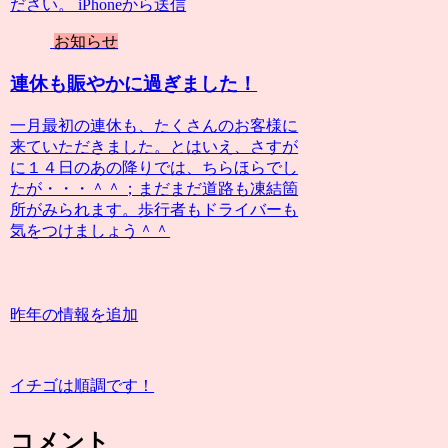
ださい。 iPhoneから送信
お知らせ
連休も賑やかに過ぎました！
一月最初の連休も、たくさんのお客様に
来ていただきました。とはいえ、さすが
に１４日のあの降りでは、ちらほらでし
たが・・・＾＾；まだまだ道路も凍結箇
所がみられます。歩行者もドライバーも
気をつけましょう＾＾
昨年の情報を追加
イチゴは順調です！
コメント