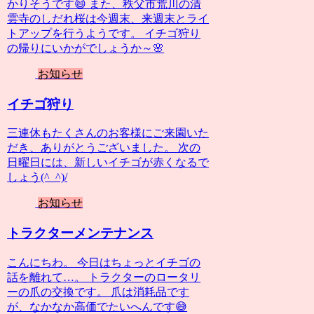
かりそうです😄 また、秩父市荒川の清
雲寺のしだれ桜は今週末、来週末とライ
トアップを行うようです。 イチゴ狩り
の帰りにいかがでしょうか～🌸
お知らせ
イチゴ狩り
三連休もたくさんのお客様にご来園いた
だき、ありがとうございました。 次の
日曜日には、新しいイチゴが赤くなるで
しょう(^_^)/
お知らせ
トラクターメンテナンス
こんにちわ。 今日はちょっとイチゴの
話を離れて…。 トラクターのロータリ
ーの爪の交換です。 爪は消耗品です
が、なかなか高価でたいへんです😅