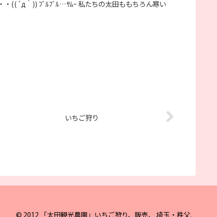
д｀)) ﾌﾞﾙﾌﾞﾙ…ｻﾑｰ 私たちの太田ももちろん寒い
いちご狩り
© 2012 「太田観光農園」いちご狩り、販売、 埼玉・秩父.