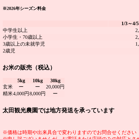
※2026年シーズン料金
1/3～4/5
中学生以上
2
小学生・70歳以上
2
3歳以上の未就学児
1
2歳児
お米の販売（税込）
5kg
10kg
30kg
玄米
ー
ー
20,000円
精米
4,000円
8,000円
ー
太田観光農園では地方発送を承っています
※価格は時期や出来具合で変わりますのでお問合せください
※申し訳ございませんが、お電話または店頭のみの対応とさ