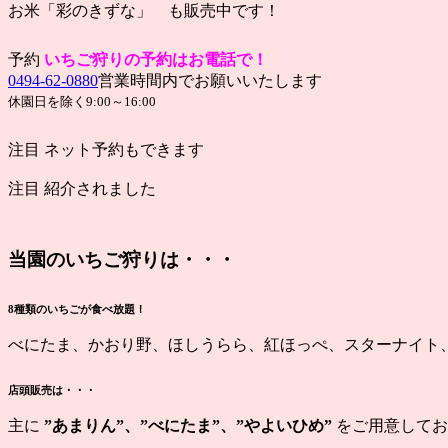
お米「彩のきずな」 も販売中です！
予約
い
ちご狩りの予約はお電話で！
0494-62-0880
営業時間内でお願いいたします
休園日を除く9:00～16:00
注目
ネット予約もできます
注目
紹介されました
当園のいちご狩りは・・・
8種類のいちごが食べ放題！
べにたま、かおり野、ほしうらら、紅ほっぺ、スターナイト
店頭販売は・・・
主に
”あまりん”、”べにたま”、”やよいひめ”
をご用意してお