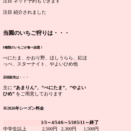
注目
ネット予約もできます
注目
紹介されました
当園のいちご狩りは・・・
8種類のいちごが食べ放題！
べにたま、かおり野、ほしうらら、紅ほ
っぺ、スターナイト、やよいひめ他
店頭販売は・・・
主に
”あまりん”、”べにたま”、”やよい
ひめ”
をご用意しております
※2026年シーズン料金
1/3～4/5
4/6～5/10
5/11～終了
中学生以上
2,500円
2,300円
1,500円