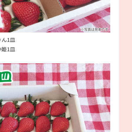
りん1皿
い姫1皿