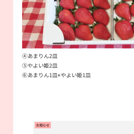
④あまりん2皿
⑤やよい姫2皿
⑥あまりん1皿+やよい姫1皿
お知らせ