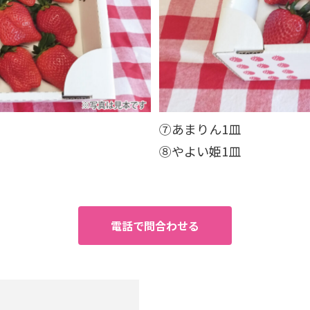
⑦あまりん1皿
⑧やよい姫1皿
電話で問合わせる