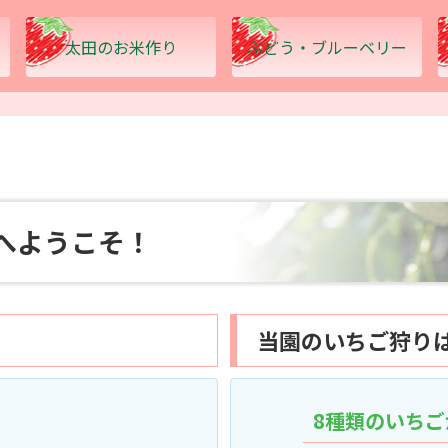
太田のお米作り
ぶどう・ブルーベリー
へようこそ！
当園のいちご狩り
8種類のいち