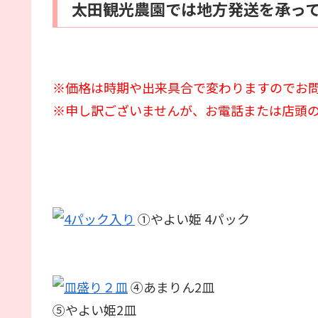
太田観光農園では地方発送を承っ
※価格は時期や出来具合で変わりますのでお
※申し訳ございませんが、お電話または店頭
①やよい姫 4パック
④あまりん2皿
⑤やよい姫2皿