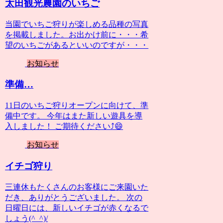
太田観光農園のいちご
当園でいちご狩りが楽しめる品種の写真
を掲載しました。お出かけ前に・・・希
望のいちごがあるといいのですが・・・
お知らせ
準備…
11日のいちご狩りオープンに向けて、準
備中です。 今年はまた新しい遊具を導
入しました！ ご期待ください⤴️😄
お知らせ
イチゴ狩り
三連休もたくさんのお客様にご来園いた
だき、ありがとうございました。 次の
日曜日には、新しいイチゴが赤くなるで
しょう(^_^)/