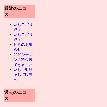
最近のニュー
ス
いちご狩り
終了
いちご狩り
終了
休園のお知
らせ
2026シーズ
ンの料金表
できました
いちご収穫
そして販売
へ
過去のニュー
ス