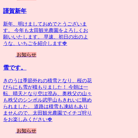
謹賀新年
新年、明けましておめでとうございま
す。 今年も太田観光農園をよろしくお
願いいたします。 早速、初日の出のよ
うな、いちごを紹介します🍓
お知らせ
雪です。
きのうは季節外れの積雪となり、桜の花
びらにも雪が積もりました！ 今朝は一
転、晴天となり空は澄み、奥秩父の山々
も秩父のシンボル武甲山もきれいに眺め
られました。 道路は積雪も凍結もあり
ませんので、太田観光農園でイチゴ狩り
をお楽しみください🍓
お知らせ