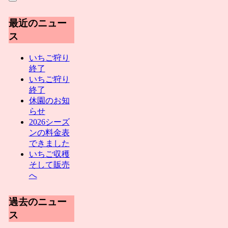
最近のニュー
ス
いちご狩り
終了
いちご狩り
終了
休園のお知
らせ
2026シーズ
ンの料金表
できました
いちご収穫
そして販売
へ
過去のニュー
ス