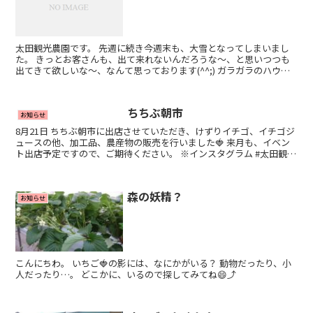
太田観光農園です。 先週に続き今週末も、大雪となってしまいまし
た。 きっとお客さんも、出て来れないんだろうな〜、と思いつつも
出てきて欲しいな〜、なんて思っております(^^;) ガラガラのハウス
で、真っ赤なイチゴも独り占め！なんて、いかがで...
ちちぶ朝市
お知らせ
8月21日 ちちぶ朝市に出店させていただき、けずりイチゴ、イチゴジ
ュースの他、加工品、農産物の販売を行いました🍓 来月も、イベン
ト出店予定ですので、ご期待ください。 ※インスタグラム #太田観光
農園 で、最新の予定をご確認ください😄
森の妖精？
お知らせ
こんにちわ。 いちご🍓の影には、なにかがいる？ 動物だったり、小
人だったり…。 どこかに、いるので探してみてね😄⤴️