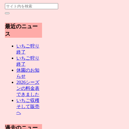
最近のニュー
ス
いちご狩り
終了
いちご狩り
終了
休園のお知
らせ
2026シーズ
ンの料金表
できました
いちご収穫
そして販売
へ
過去のニュー