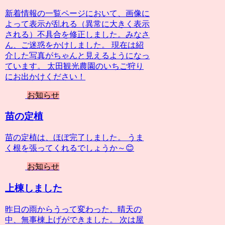
新着情報の一覧ページにおいて、画像に
よって表示が乱れる（異常に大きく表示
される）不具合を修正しました。みなさ
ん、ご迷惑をかけしました。 現在は紹
介した写真がちゃんと見えるようになっ
ています。 太田観光農園のいちご狩り
にお出かけください！
お知らせ
苗の定植
苗の定植は、ほぼ完了しました。 うま
く根を張ってくれるでしょうか～😊
お知らせ
上棟しました
昨日の雨からうって変わった、晴天の
中、無事棟上げができました。 次は屋