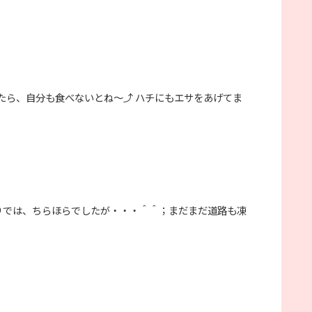
たら、自分も食べないとね～⤴️ ハチにもエサをあげてま
りでは、ちらほらでしたが・・・＾＾；まだまだ道路も凍