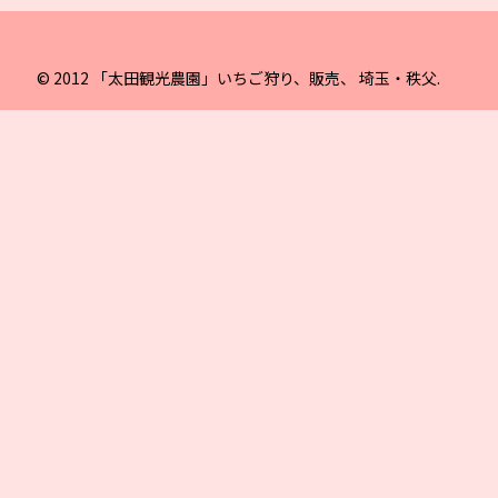
© 2012 「太田観光農園」いちご狩り、販売、 埼玉・秩父.