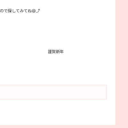
ので探してみてね😄⤴️
謹賀新年