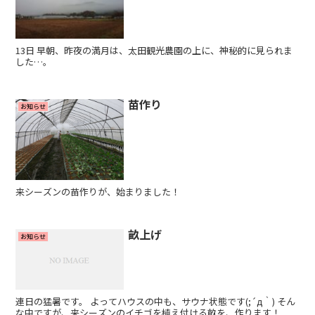
13日 早朝、昨夜の満月は、太田観光農園の上に、神秘的に見られま
した…。
苗作り
お知らせ
来シーズンの苗作りが、始まりました！
畝上げ
お知らせ
連日の猛暑です。 よってハウスの中も、サウナ状態です(;´д｀) そん
な中ですが、来シーズンのイチゴを植え付ける畝を、作ります！